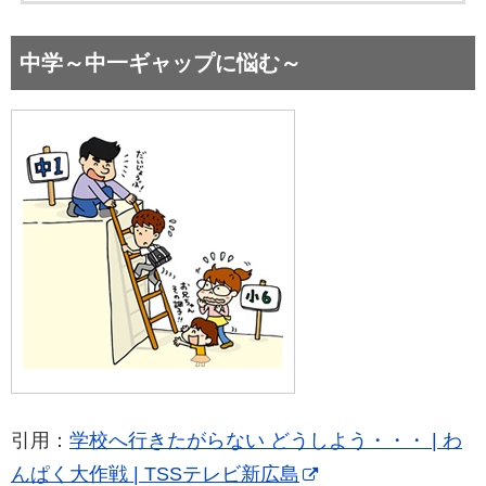
中学～中一ギャップに悩む～
引用：
学校へ行きたがらない どうしよう・・・ | わ
んぱく大作戦 | TSSテレビ新広島