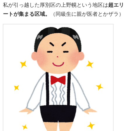
私が引っ越した厚別区の上野幌という地区は
超エリ
ートが集まる区域。
（同級生に親が医者とかザラ）