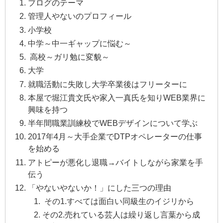
ブログのテーマ
管理人やないのプロフィール
小学校
中学～中一ギャップに悩む～
高校～ガリ勉に変貌～
大学
就職活動に失敗し大学卒業後はフリーターに
本屋で堀江貴文氏や家入一真氏を知りWEB業界に
興味を持つ
半年間職業訓練校でWEBデザインについて学ぶ
2017年4月～大手企業でDTPオペレーターの仕事
を始める
アトピーが悪化し退職→バイトしながら家業を手
伝う
「やないやないか！」にした三つの理由
その1.すべては面白い同級生のイジリから
その2.売れている芸人は繰り返し言葉から成