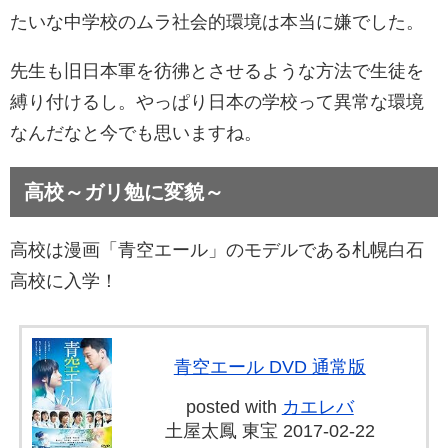
たいな中学校のムラ社会的環境は
本当に嫌でした。
先生も
旧日本軍を彷彿とさせるような方法で生徒を
縛り付けるし。
やっぱり日本の学校って異常な環境
なんだなと今でも思いますね。
高校～ガリ勉に変貌～
高校は漫画「青空エール」のモデルである札幌白石
高校に入学！
青空エール DVD 通常版
posted with
カエレバ
土屋太鳳 東宝 2017-02-22