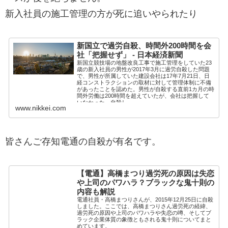
新入社員の施工管理の方が死に追いやられたり
新国立で過労自殺、時間外200時間を会
社「把握せず」 - 日本経済新聞
新国立競技場の地盤改良工事で施工管理をしていた23
歳の新入社員の男性が2017年3月に過労自殺した問題
で、男性が所属していた建設会社は17年7月21日、日
経コンストラクションの取材に対して管理体制に不備
があったことを認めた。男性が自殺する直前1カ月の時
間外労働は200時間を超えていたが、会社は把握して
いなかった。自殺し
www.nikkei.com
皆さんご存知電通の自殺が有名です。
【電通】高橋まつり過労死の原因は失恋
や上司のパワハラ？ブラックな鬼十則の
内容も解説
電通社員・高橋まつりさんが、2015年12月25日に自殺
しました。ここでは、高橋まつりさん過労死の経緯、
過労死の原因や上司のパワハラや失恋の噂、そしてブ
ラック企業体質の象徴ともされる鬼十則についてまと
めています。