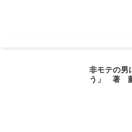
非モテの男
う」 著 